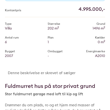
4.995.000,-
Kontantpris
Type
Størrelse
Grund
2
2
Villa
202 m
1496 m
Antal rum
Plan
Kælder
2
6
1
0 m
Bygget
Ombygget
Energimærke
2007
-
A2010
Denne beskrivelse er skrevet af sælger
Fuldmurret hus på stor privat grund
Stor fuldmurret garage med loft til kip og lift
Drømmer du om plads, ro og et hjem med masser af