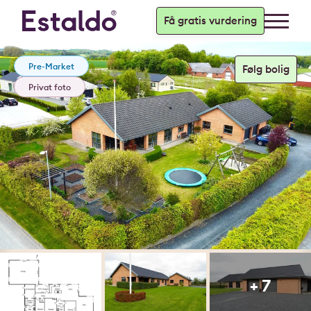
Få gratis vurdering
Pre-Market
Privat foto
+ 7