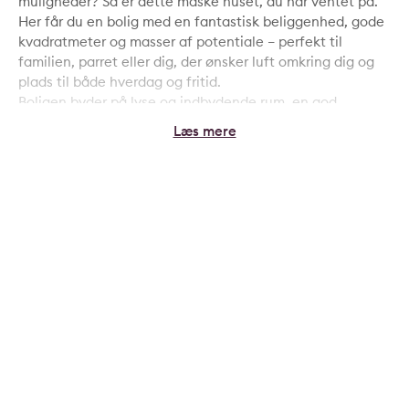
muligheder? Så er dette måske huset, du har ventet på.
Her får du en bolig med en fantastisk beliggenhed, gode
kvadratmeter og masser af potentiale – perfekt til
familien, parret eller dig, der ønsker luft omkring dig og
plads til både hverdag og fritid.
Boligen byder på lyse og indbydende rum, en god
planløsning og hyggelige opholdsarealer, hvor både
familie og gæster kan samles. Her er plads til nærvær,
hverdagsliv og hyggelige stunder året rundt.
Udendørs venter en dejlig grund med mulighed for leg,
afslapning, terrassemiljø og grønne projekter. Her kan
børnene boltre sig frit, mens de voksne nyder roen og
omgivelserne.
Området kombinerer natur, fred og nærhed til
hverdagens nødvendigheder, så du får det bedste fra
begge verdener.
Et hjem skal opleves – og dette hus rummer både
charme, muligheder og den særlige følelse af at komme
hjem.
Kontakt for fremvisning og oplev boligen med egne øjne.