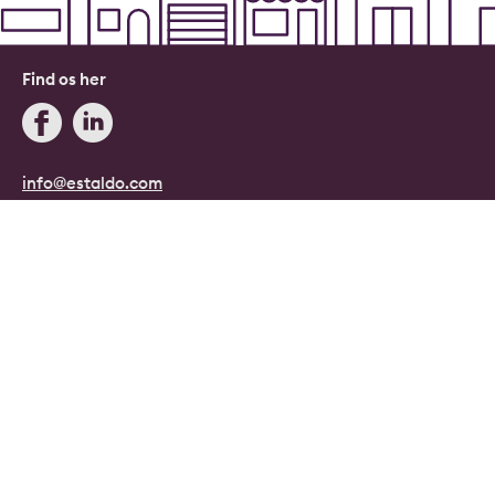
Find os her
info@estaldo.com
+45 71 96 08 08
Blog
Estaldo, Danmark.
Danmarks digitale ejendomsmægler.
Copyright © 2026, Estaldo, CVR: 40415807.
Alle rettigheder forbeholdes.
Persondata- og cookiepolitik
|
Handelsbetingelser
|
Cookie indstillinger