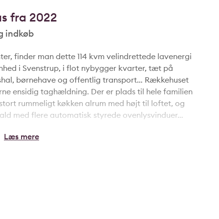
s fra 2022
og indkøb
nter, finder man dette 114 kvm velindrettede lavenergi
hed i Svenstrup, i flot nybygger kvarter, tæt på
ætshal, børnehave og offentlig transport… Rækkehuset
ne ensidig taghældning. Der er plads til hele familien
tort rummeligt køkken alrum med højt til loftet, og
indfald med flere automatisk styrede ovenlysvinduer…
pyrolyseovn, 80 cm. induktionsplade,
rmex emhætte med app styrring. Huset rummer
har adgang fra soveværelset, samt et lille teknikrum
… 2 skønne flisebelagte terrasser, syd/øst og
r med yderst minimal vedligeholdelse hele dagen...
aterialer hele vejen igennem, og med
læg, begge med mulighed for app styrring, sikres det
… P-plads med overdækning og el-bil ladestander, og