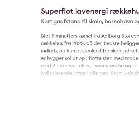
Superflot lavenergi rækkehu
Kort gåafstand til skole, børnehave 
Blot 5 minutters kørsel fra Aalborg Storce
rækkehus fra 2022, på den bedste beliggen
indkøb, og kun et stenkast fra skole, idr
er bygget solidt op i flotte sten med moder
med 2 børneværelser, 1 soveværelse og et s
lydisolerende lofter i alle rum. Stort lys
Der medfølger lækre Siemens hvidevarer, 
opvaskemaskine, kølefryseskab samt The
endvidere 2 badeværelser, hvoraf det ene 
med Siemens vaskemaskine og tørretumbler
syd/vest, sikrer dejlige solrige hyggetime
Rækkehuset er lavet i gode solide byggem
gulvvarmesystem og genvex ventilationsan
bedste mulige indeklima til hele familien