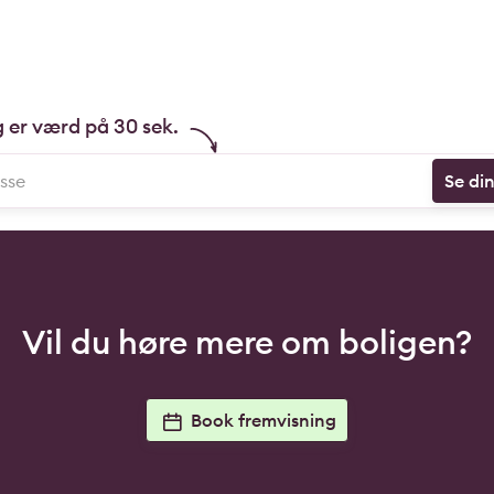
g er værd på 30 sek.
Se di
Vil du høre mere om boligen?
Book fremvisning