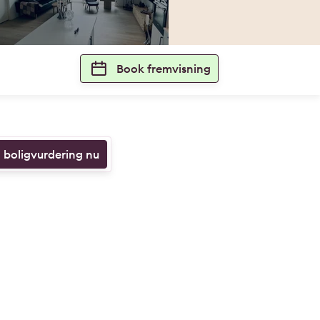
Book fremvisning
n boligvurdering nu