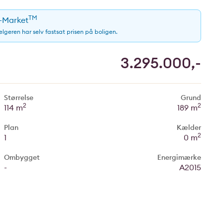
TM
e-Market
sælgeren har selv fastsat prisen på boligen.
3.295.000,-
Størrelse
Grund
2
2
114 m
189 m
Plan
Kælder
2
1
0 m
Ombygget
Energimærke
-
A2015