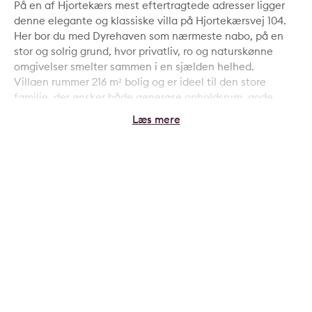
På en af Hjortekærs mest eftertragtede adresser ligger
denne elegante og klassiske villa på Hjortekærsvej 104.
Her bor du med Dyrehaven som nærmeste nabo, på en
stor og solrig grund, hvor privatliv, ro og naturskønne
omgivelser smelter sammen i en sjælden helhed.
Villaen rummer 216 m² bolig og er ideel til den store
familie, der ønsker både generøse opholdsrum, gode
værelser og en planløsning, der giver plads til både
fællesskab og fordybelse.
Udenfor venter en privat og ugeneret have, der er et
kapitel for sig. Terrasser, grønne rum og solrige kroge
skaber en idyllisk ramme om udelivet, mens den tætte
beliggenhed til Dyrehaven giver en unik følelse af at bo
midt i naturen — med rådyr, fuglesang og skovens ro som
en del af hverdagen.
En villa med sjæl, format og en placering, der kun
sjældent udbydes.