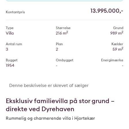
13.995.000,-
Kontantpris
Type
Størrelse
Grund
2
2
Villa
216 m
989 m
Antal rum
Plan
Kælder
2
3
2
59 m
Bygget
Ombygget
Energimærke
1954
-
-
Denne beskrivelse er skrevet af sælger
Eksklusiv familievilla på stor grund –
direkte ved Dyrehaven
Rummelig og charmerende villa i Hjortekær