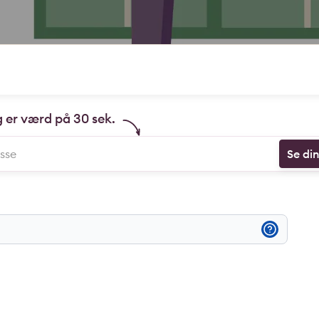
g er værd på 30 sek.
Se di