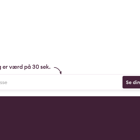
g er værd på 30 sek.
Se di