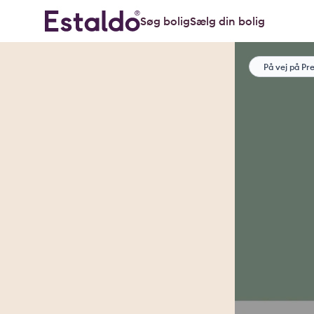
Søg bolig
Sælg din bolig
På vej på Pr