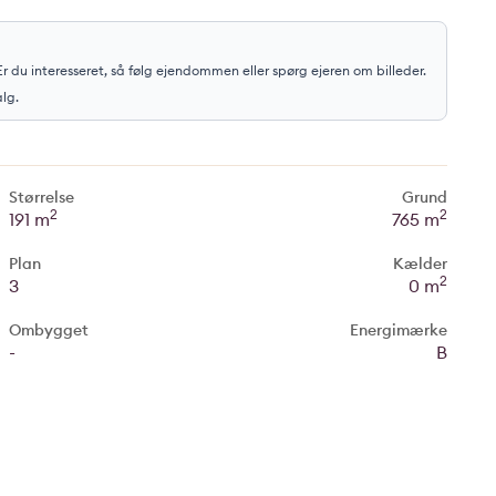
r du interesseret, så følg ejendommen eller spørg ejeren om billeder.
alg.
Størrelse
Grund
2
2
191 m
765 m
Plan
Kælder
2
3
0 m
Ombygget
Energimærke
-
B