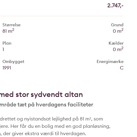
2.747,-
Størrelse
Grund
2
2
81 m
0 m
Plan
Kælder
2
1
0 m
Ombygget
Energimærke
1991
C
 med stor sydvendt altan
 område tæt på hverdagens faciliteter
ndrettet og nyistandsat lejlighed på 81 m², som
ejere. Her får du en bolig med en god planløsning,
, der giver ekstra værdi til hverdagen.