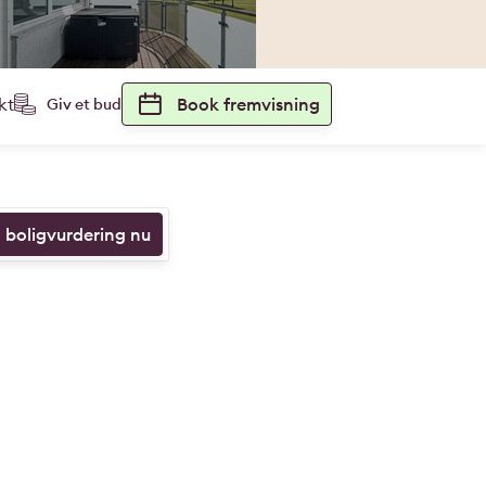
kt
Book fremvisning
Giv et bud
n boligvurdering nu