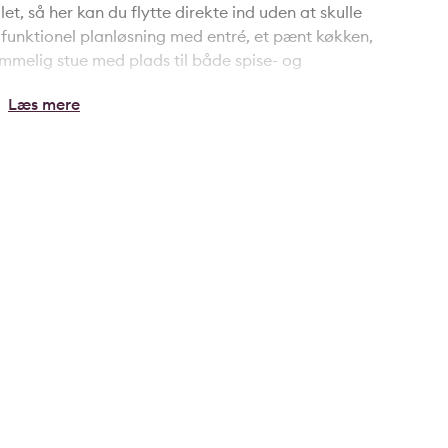
et, så her kan du flytte direkte ind uden at skulle
funktionel planløsning med entré, et pænt køkken,
mmelig stue med plads til både spise- og
udgang til den store sydvendte altan, hvor solen kan
de parret, den lille familie eller den studerende, der
rum eller gæster. Køkkenet er praktisk indrettet med
enerelt veludnyttet med plads til hverdagens behov.
kort afstand til indkøbsmuligheder, skoler,
amtidig er der gode stisystemer samt nem adgang til
n ejendommen findes gratis parkeringspladser, hvilket
ingsklar lejlighed med en attraktiv beliggenhed, to
- en bolig, der er klar til at danne rammen om dit