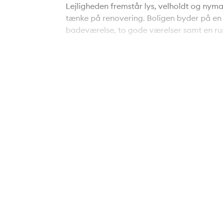
Lejligheden fremstår lys, velholdt og nymal
tænke på renovering. Boligen byder på en 
badeværelse, to gode værelser samt en ru
opholdsafdeling. Fra stuen er der direkte 
nydes det meste af dagen.
De to værelser giver gode muligheder for bå
ønsker et ekstra værelse til kontor, hobby
gode arbejdsflader, og boligen fremstår g
Beliggenheden i Strubjerg er attraktiv med 
daginstitutioner og offentlig transport. S
Aalborg centrum og motorvejsnettet. Fora
gør hverdagen endnu mere bekvem.
Her får du en lys, velindrettet og indflytn
gode værelser og en dejlig sydvendt altan 
næste hjem.