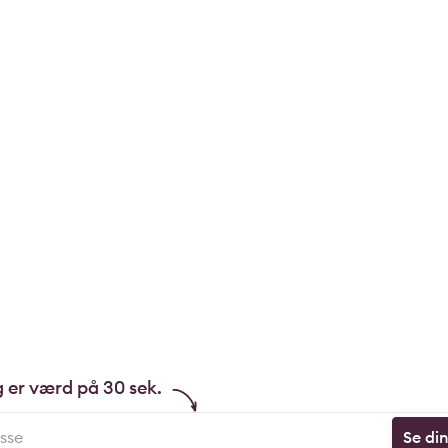
g er værd på 30 sek.
Se di