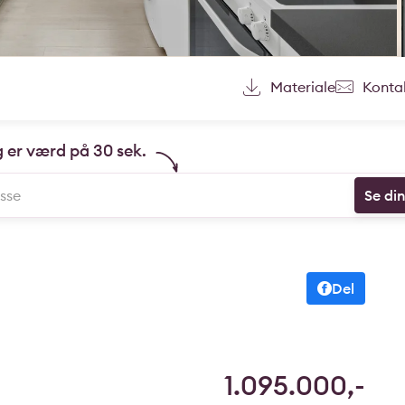
Materiale
Konta
g er værd på 30 sek.
Se di
Del
1.095.000,-