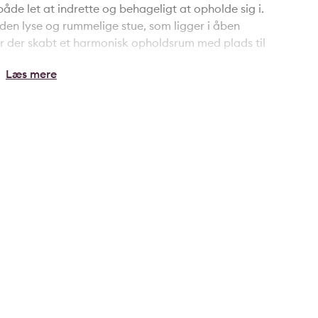
de let at indrette og behageligt at opholde sig i.
en lyse og rummelige stue, som ligger i åben
r der skabt et harmonisk opholdsrum med plads til
er direkte udgang til en overdækket terrasse og
t skaber et naturligt samspil mellem inde- og udeliv og
elivet i al slags vejr.
r god plads til både familie og gæster, samt et
indbydende rammer på en 992 m² stor grund med
med fokus på minimal vedligeholdelse, så tid og
mværet. Her får du flere store terrasser med mulighed
ertil kommer et praktisk skur med god plads til
r til fritidslivet.
t sommerhusområde med god afstand mellem husene og
utters gang til Gudenåen, som byder på smukke
omgivelser.
dlejning for dem, der ønsker en ekstra indtægtskilde.
 med en skøn beliggenhed på en stor, let anvendelig
ns naturskønne landskab.