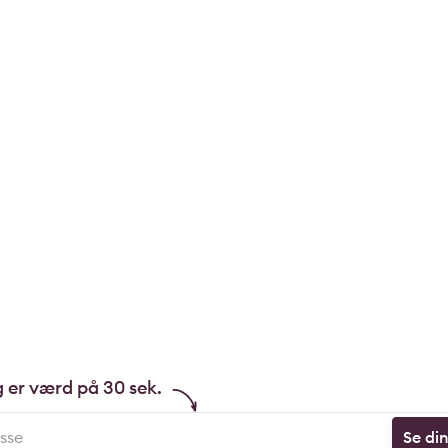
g er værd på 30 sek.
Se di