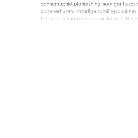
gennemtænkt planløsning, som gør huset bå
Sommerhusets naturlige samlingspunkt er d
forbindelse med et moderne køkken. Her e
både samvær og afslapning. Fra stuen er d
videre ud på den store træterrasse, hvilke
giver mulighed for at følge solen og nyde ud
Boligen rummer i alt tre værelser, som give
funktionelt badeværelse.
Udendørs byder ejendommen på enkle og 
god plads omkring huset. Haven er anlagt 
energi kan bruges på at nyde ferien og sa
for ophold og afslapning dagen igennem. D
opbevaring af haveredskaber, cykler og udsty
Ejendommen er beliggende i et fredelig
masser af privatliv. Herfra er der få min
naturoplevelser og rolige gåture i grønne 
Derudover er sommerhuset er velegnet til u
Alt i alt får du et velindrettet sommerhus
grund i rolige omgivelser tæt på Gudenåe