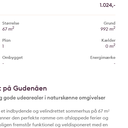
1.024,-
Størrelse
Grund
2
2
67 m
992 m
Plan
Kælder
2
1
0 m
Ombygget
Energimærke
-
-
t på Gudenåen
og gode udearealer i naturskønne omgivelser
u et indbydende og velindrettet sommerhus på 67 m²
 danner den perfekte ramme om afslappede ferier og
Boligen fremstår funktionel og veldisponeret med en