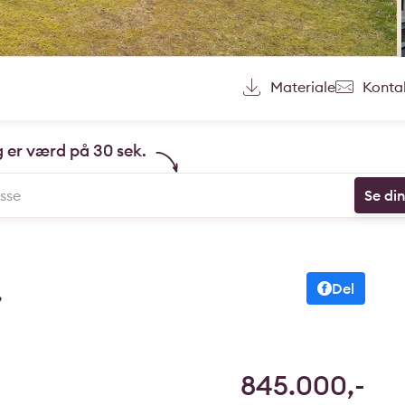
Materiale
Konta
g er værd på 30 sek.
Se di
,
Del
845.000,-