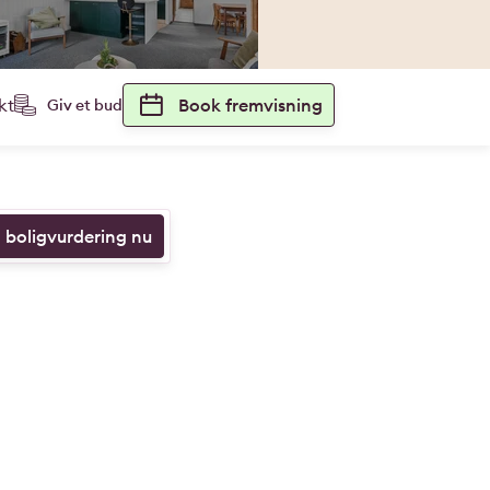
kt
Book fremvisning
Giv et bud
n boligvurdering nu