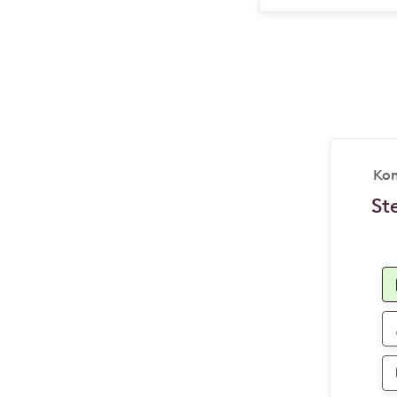
Kon
St