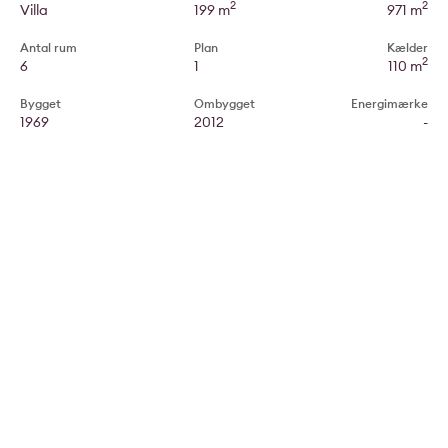
2
2
Villa
199 m
971 m
Antal rum
Plan
Kælder
2
6
1
110 m
Bygget
Ombygget
Energimærke
1969
2012
-