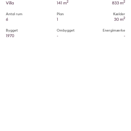
2
2
Villa
141 m
833 m
Antal rum
Plan
Kælder
2
6
1
30 m
Bygget
Ombygget
Energimærke
1970
-
-