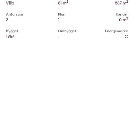
2
2
Villa
81 m
887 m
Antal rum
Plan
Kælder
2
3
1
0 m
Bygget
Ombygget
Energimærke
1956
-
C