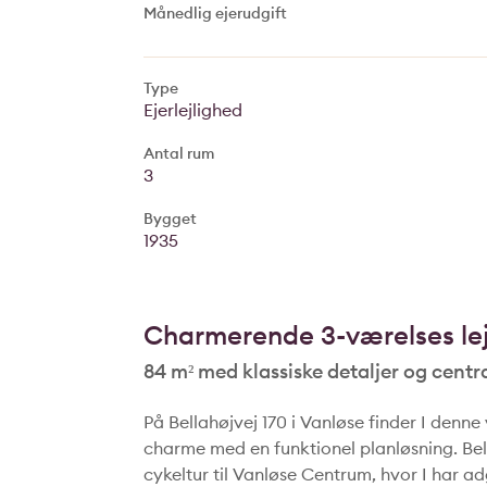
Månedlig ejerudgift
Type
Ejerlejlighed
Antal rum
3
Bygget
1935
Charmerende 3-værelses lej
84 m² med klassiske detaljer og centr
På Bellahøjvej 170 i Vanløse finder I denne
charme med en funktionel planløsning. Bel
cykeltur til Vanløse Centrum, hvor I har a