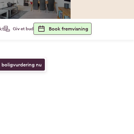
kt
Book fremvisning
Giv et bud
n boligvurdering nu