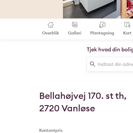
Overblik
Galleri
Plantegning
Kort
Tjek hvad din boli
Bellahøjvej 170. st th,
2720 Vanløse
Kontantpris