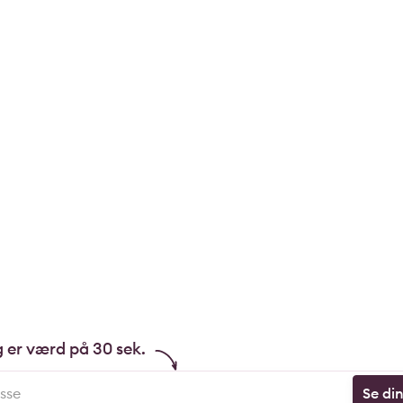
g er værd på 30 sek.
Se di