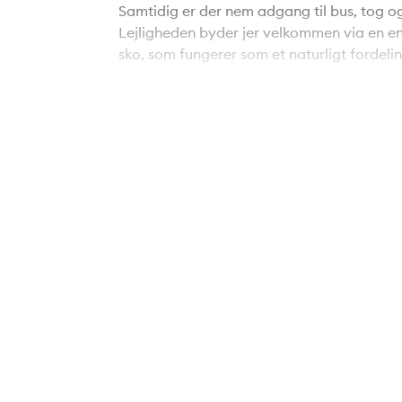
Samtidig er der nem adgang til bus, tog og
Lejligheden byder jer velkommen via en en
sko, som fungerer som et naturligt fordeli
samlingspunkt er den rummelige stue, hvor h
indbydende atmosfære. De gode lysindfald
både sofaområde og spiseplads, hvor der 
Boligen rummer to gode værelser med flek
sig oplagt som soveværelse med indbygged
børneværelse eller gæsteværelse – perfekt
funktionelt med god skabs- og bordplads, 
velindrettet med separat bruseniche og p
Lejligheden har desuden brugsret til et ha
på en forlængelse på 30 år, som endnu ikk
Vanløse er kendt for sin gode kombination 
beliggenhed tæt på både indkøb, caféer o
derfor perfekt til både parret, singlen elle
god planløsning og nem adgang til byen.
En indbydende og velbeliggende lejlighed
anvendelsesmuligheder – klar til at dann