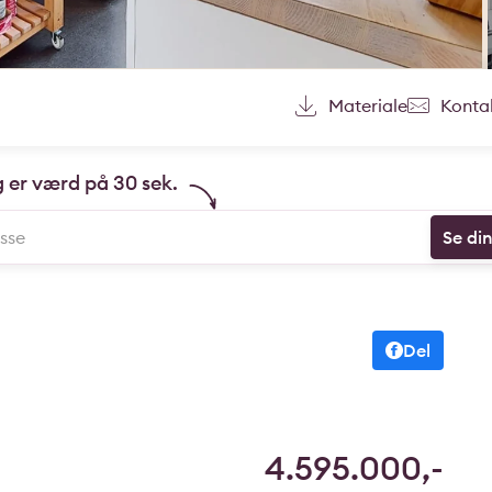
Materiale
Konta
g er værd på 30 sek.
Se di
Del
4.595.000,-