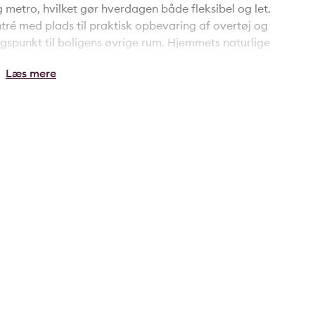
 metro, hvilket gør hverdagen både fleksibel og let.
tré med plads til praktisk opbevaring af overtøj og
ngspunkt til boligens øvrige rum. Hjemmets naturlige
øjt til loftet, stuk og rosetter skaber en klassisk og
 og rummets størrelse giver oplagte muligheder for
er plads til både hverdag og gæster.
sible anvendelsesmuligheder. Det ene værelse egner
e skabe, mens det andet kan indrettes som kontor,
 til en fleksibel hverdag. Køkkenet fremstår pænt og
hvilket giver fine arbejdsforhold, og badeværelset er
raktisk opbevaringsplads.
vestykke indtil november 2026, og der arbejdes aktuelt
e er endeligt godkendt.
af byliv og grønne områder, og I får her en
g rekreative muligheder. Lejligheden henvender sig
r den lille familie, som ønsker en bolig med charme,
 med en god planløsning, klassiske detaljer og mange
e rammen om jeres næste hjem.