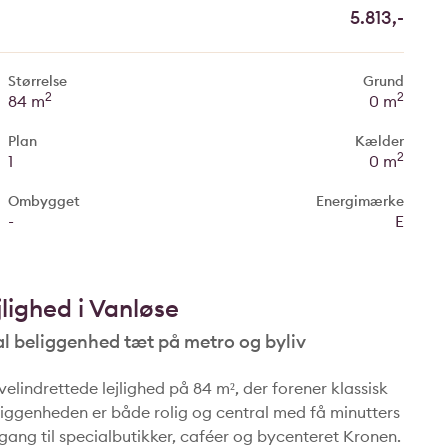
5.813,-
Størrelse
Grund
2
2
84 m
0 m
Plan
Kælder
2
1
0 m
Ombygget
Energimærke
-
E
lighed i Vanløse
al beliggenhed tæt på metro og byliv
 velindrettede lejlighed på 84 m², der forener klassisk
iggenheden er både rolig og central med få minutters
dgang til specialbutikker, caféer og bycenteret Kronen.