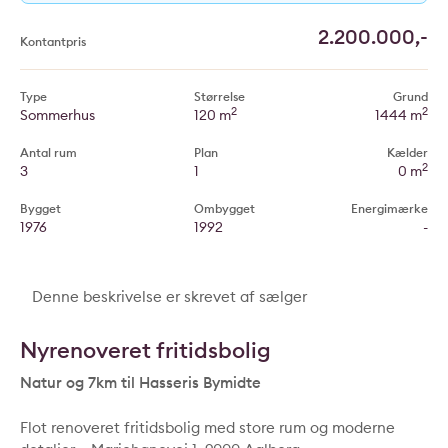
2.200.000,-
Kontantpris
Type
Størrelse
Grund
2
2
Sommerhus
120 m
1444 m
Antal rum
Plan
Kælder
2
3
1
0 m
Bygget
Ombygget
Energimærke
1976
1992
-
Denne beskrivelse er skrevet af sælger
Nyrenoveret fritidsbolig
Natur og 7km til Hasseris Bymidte
Flot renoveret fritidsbolig med store rum og moderne