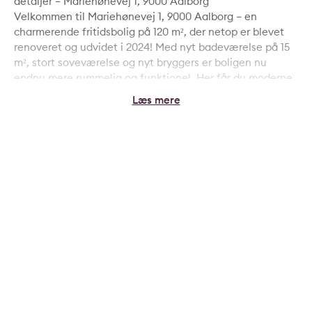
detaljer – Mariehønevej 1, 9000 Aalborg
Velkommen til Mariehønevej 1, 9000 Aalborg – en
charmerende fritidsbolig på 120 m², der netop er blevet
renoveret og udvidet i 2024! Med nyt badeværelse på 15
m², stort soveværelse og nyt bryggers er boligen nu
endnu mere rummelig og funktionel. Her får du moderne
komfort i fredelige omgivelser, tæt på Aalborgs mange
faciliteter.
Højdepunkter ved boligen:
✅ Renoveret og udvidet i 2024 – indflytningsklar og
stilfuld ✅ Nyt badeværelse på hele 15 m² – luksuriøst og
rummeligt med sauna. ✅ Stort nyt soveværelse – perfekt
som master bedroom ✅ 2 badeværelser ✅ Nyt bryggers –
ekstra praktisk plads til hverdagens behov ✅ Lyst og
indbydende hjem med store vinduer og gode opholdsrum
✅ Fredelig beliggenhed tæt på byens faciliteter
Moderne indretning med masser af plads
Boligen er ideel til dig, der ønsker et hjem med store rum
og moderne løsninger. Den seneste renovering i 2024 har
gjort boligen mere funktionel og komfortabel, hvor
særligt det store badeværelse, soveværelset og