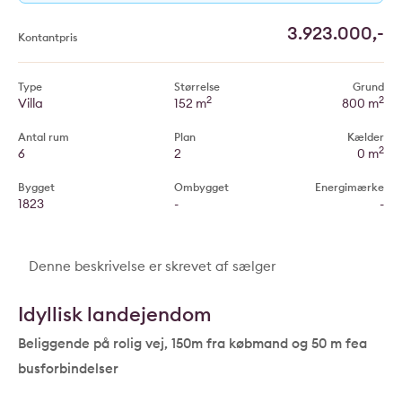
3.923.000,-
Kontantpris
Type
Størrelse
Grund
2
2
Villa
152 m
800 m
Antal rum
Plan
Kælder
2
6
2
0 m
Bygget
Ombygget
Energimærke
1823
-
-
Denne beskrivelse er skrevet af sælger
Idyllisk landejendom
Beliggende på rolig vej, 150m fra købmand og 50 m fea
busforbindelser