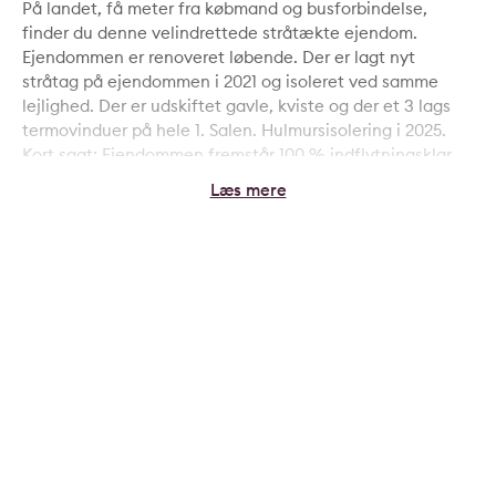
På landet, få meter fra købmand og busforbindelse,
finder du denne velindrettede stråtækte ejendom.
Ejendommen er renoveret løbende. Der er lagt nyt
stråtag på ejendommen i 2021 og isoleret ved samme
lejlighed. Der er udskiftet gavle, kviste og der et 3 lags
termovinduer på hele 1. Salen. Hulmursisolering i 2025.
Kort sagt: Ejendommen fremstår 100 % indflytningsklar.