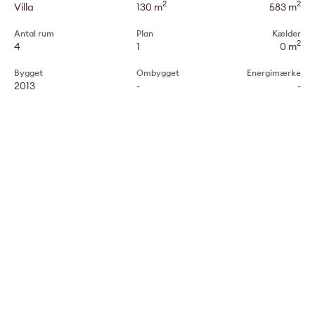
2
2
Villa
130 m
583 m
Antal rum
Plan
Kælder
2
4
1
0 m
Bygget
Ombygget
Energimærke
2013
-
-