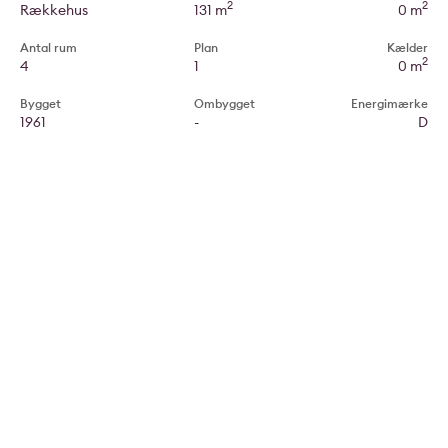
2
2
Rækkehus
131 m
0 m
Antal rum
Plan
Kælder
2
4
1
0 m
Bygget
Ombygget
Energimærke
1961
-
D