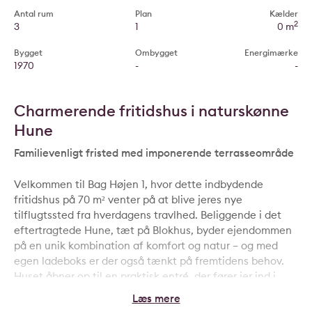
Antal rum
Plan
Kælder
2
3
1
0 m
Bygget
Ombygget
Energimærke
1970
-
-
Charmerende fritidshus i naturskønne
Hune
Familievenligt fristed med imponerende terrasseområde
Velkommen til Bag Højen 1, hvor dette indbydende
fritidshus på 70 m² venter på at blive jeres nye
tilflugtssted fra hverdagens travlhed. Beliggende i det
eftertragtede Hune, tæt på Blokhus, byder ejendommen
på en unik kombination af komfort og natur – og med
egen ladeboks er der også tænkt på fremtidens behov.
Huset åbner op til en praktisk entré, der fører jer ind i
hjertet af hjemmet. Her finder I et hyggeligt køkken, der
sammen med det rummelige badeværelse og