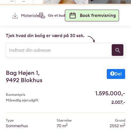
Book fremvisning
Materiale
Giv et bud
Tjek hvad din bolig er værd på 30 sek.
Bag Højen 1,
Del
9492 Blokhus
1.595.000,-
Kontantpris
Månedlig ejerudgift
2.007,-
Type
Størrelse
Grund
2
2
Sommerhus
70 m
2552 m