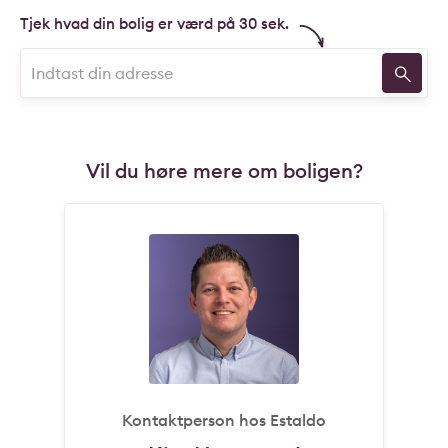
rammer og moderne faciliteter som ladeboks til elbil. Grib
Tjek hvad din bolig er værd på 30 sek.
chancen for at skabe jeres eget lille paradis i Hune - et
sted, hvor minder skabes, og hverdagen føles langt væk.
Vil du høre mere om boligen?
Kontaktperson hos Estaldo