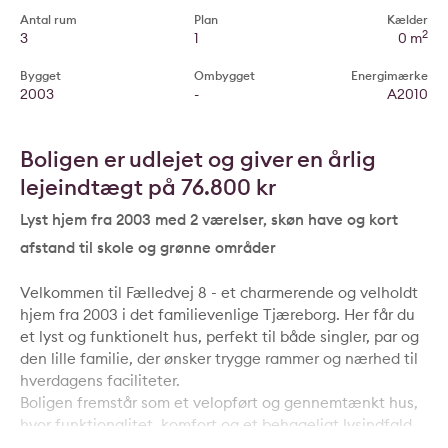
Antal rum
Plan
Kælder
2
3
1
0 m
Bygget
Ombygget
Energimærke
2003
-
A2010
Boligen er udlejet og giver en årlig
lejeindtægt på 76.800 kr
Lyst hjem fra 2003 med 2 værelser, skøn have og kort
afstand til skole og grønne områder
Velkommen til Fælledvej 8 - et charmerende og velholdt
hjem fra 2003 i det familievenlige Tjæreborg. Her får du
et lyst og funktionelt hus, perfekt til både singler, par og
den lille familie, der ønsker trygge rammer og nærhed til
hverdagens faciliteter.
Boligen fremstår som et velopført og gennemtænkt hus,
hvor funktionalitet, komfort og et behageligt lysindfald
går op i en højere enhed. Allerede ved ankomsten