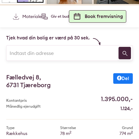
Book fremvisning
Materiale
Giv et bud
Tjek hvad din bolig er værd på 30 sek.
Fælledvej 8,
Del
6731 Tjæreborg
1.395.000,-
Kontantpris
Månedlig ejerudgift
1.124,-
Type
Størrelse
Grund
2
2
Rækkehus
78 m
774 m