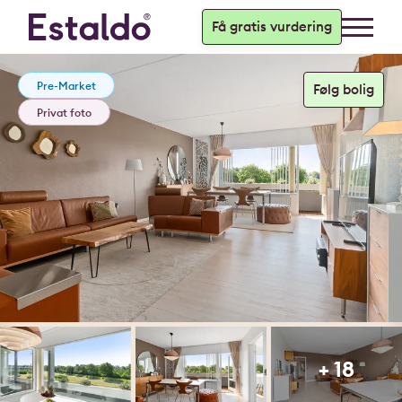
Få gratis vurdering
Pre-Market
Privat foto
+ 18