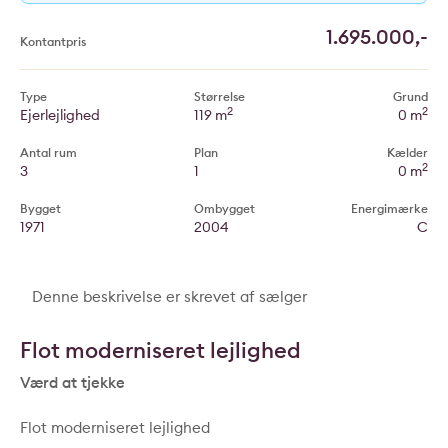
1.695.000,-
Kontantpris
Type
Størrelse
Grund
2
2
Ejerlejlighed
119 m
0 m
Antal rum
Plan
Kælder
2
3
1
0 m
Bygget
Ombygget
Energimærke
1971
2004
C
Denne beskrivelse er skrevet af sælger
Flot moderniseret lejlighed
Værd at tjekke
Flot moderniseret lejlighed