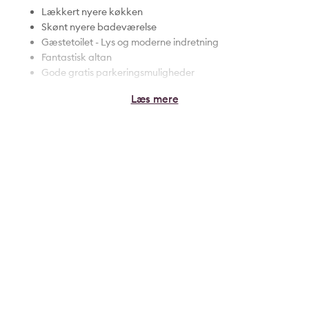
Lækkert nyere køkken
Skønt nyere badeværelse
Gæstetoilet - Lys og moderne indretning
Fantastisk altan
Gode gratis parkeringsmuligheder
Sund veldrevet ejerforening
BELIGGENHED: I Aalborgs største ejerforening,
Juelsparken ligger denne lejlighed attraktivt i Gug, hvor
du har nem adgang til alle dagligdagens faciliteter. Her
er der kort til indkøb, institutioner, sportsfaciliteter og
busforbindelser. Fra Juelsparken når du endvidere
universitetet på 5 minutter og på et kvarter er du i
Aalborg centrum. Når det kommende supersygehus står
færdig er der også kun 10 minuter til det. Lejligheden er
beliggende med et pragtfuld udsigt.