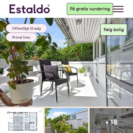
Få gratis vurdering
Offentligt til salg
Privat foto
+ 18