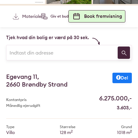
Book fremvisning
Materiale
Giv et bud
Tjek hvad din bolig er værd på 30 sek.
Egevang 11,
Del
2660 Brøndby Strand
6.275.000,-
Kontantpris
Månedlig ejerudgift
3.603,-
Type
Størrelse
Grund
2
2
Villa
128 m
1018 m