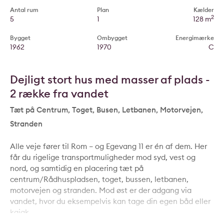
Antal rum
Plan
Kælder
2
5
1
128 m
Bygget
Ombygget
Energimærke
1962
1970
C
Dejligt stort hus med masser af plads -
2 række fra vandet
Tæt på Centrum, Toget, Busen, Letbanen, Motorvejen,
Stranden
Alle veje fører til Rom – og Egevang 11 er én af dem. Her
får du rigelige transportmuligheder mod syd, vest og
nord, og samtidig en placering tæt på
centrum/Rådhuspladsen, toget, bussen, letbanen,
motorvejen og stranden. Mod øst er der adgang via
vandet, hvor du eksempelvis kan tage din egen båd eller
kajak.
Med husets 256 etagemeter og den store grund tæt på