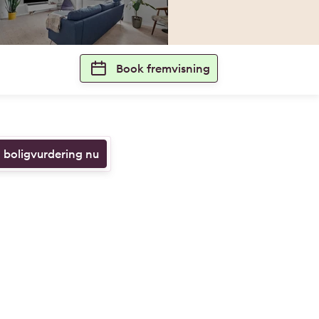
Book fremvisning
n boligvurdering nu