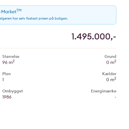
TM
e-Market
sælgeren har selv fastsat prisen på boligen.
1.495.000,-
Størrelse
Grund
2
2
96 m
0 m
Plan
Kælder
2
1
0 m
Ombygget
Energimærke
1986
-