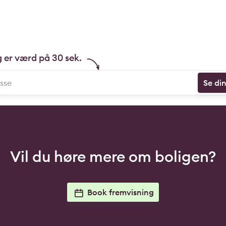
g er værd på 30 sek.
Se di
Vil du høre mere om boligen?
Book fremvisning