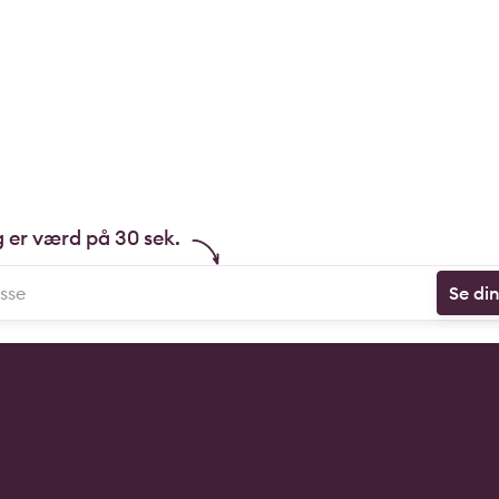
g er værd på 30 sek.
Se di