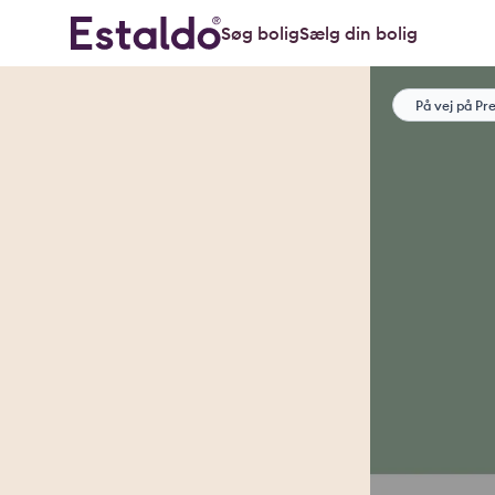
Søg bolig
Sælg din bolig
På vej på Pr