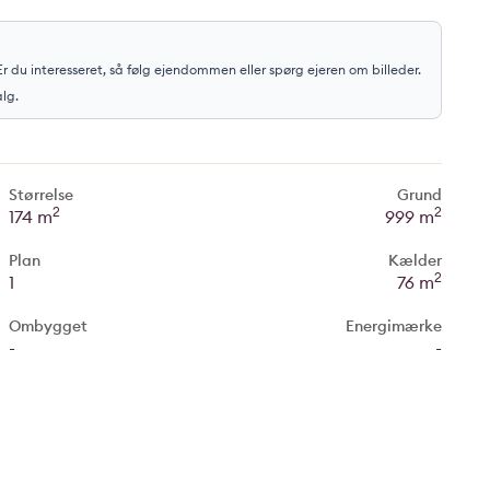
r du interesseret, så følg ejendommen eller spørg ejeren om billeder.
alg.
Størrelse
Grund
2
2
174 m
999 m
Plan
Kælder
2
1
76 m
Ombygget
Energimærke
-
-