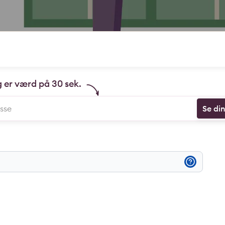
g er værd på 30 sek.
Se di