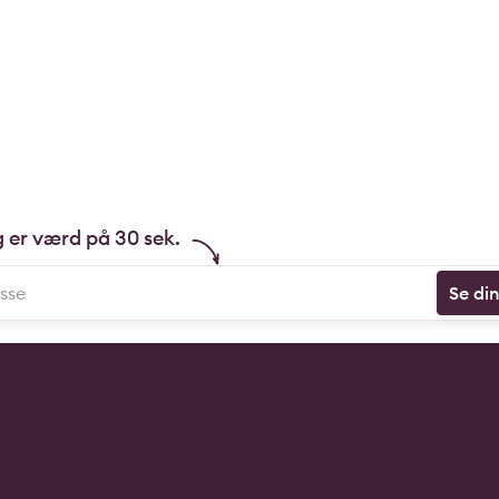
g er værd på 30 sek.
Se di