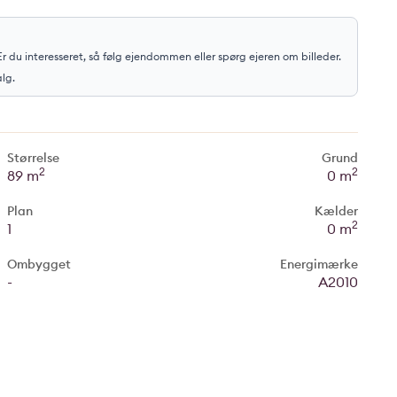
r du interesseret, så følg ejendommen eller spørg ejeren om billeder.
alg.
Størrelse
Grund
2
2
89 m
0 m
Plan
Kælder
2
1
0 m
Ombygget
Energimærke
-
A2010