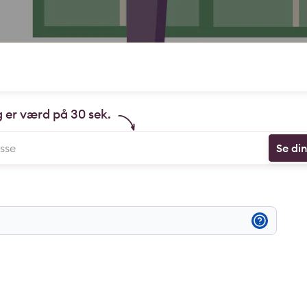
g er værd på 30 sek.
Se di