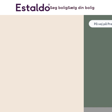
Søg bolig
Sælg din bolig
På vej på Pr