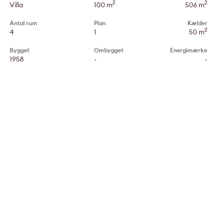
2
2
Villa
100 m
506 m
Antal rum
Plan
Kælder
2
4
1
50 m
Bygget
Ombygget
Energimærke
1958
-
-