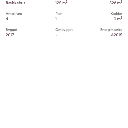
2
2
Rækkehus
125 m
528 m
Antal rum
Plan
Kælder
2
4
1
0 m
Bygget
Ombygget
Energimærke
2017
-
A2015