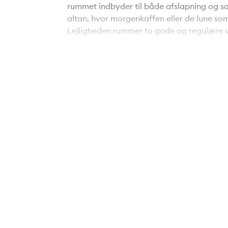
rummet indbyder til både afslapning og sa
altan, hvor morgenkaffen eller de lune so
Lejligheden rummer to gode og regulære væ
eksempelvis som soveværelse, børneværels
med god bordplads og opbevaringsmulighe
hverdagen. Badeværelset er ligeledes prakt
velfungerende fordeling til boligens øvrig
Derudover har ejendommen fælles kælderru
gode opbevaringsmuligheder.
Beliggenheden er yderst attraktiv med kun
nem og hurtig adgang til offentlig transpor
bekvem hverdag. Derudover ligger et skov
den naturskønne Østerådalen nås på 10-15 m
frisk luft og aktiviteter i det fri.
Samlet set er der tale om en velindrettet 
i en højere enhed. Boligen henvender sig opla
en funktionel hverdag med både byens faci