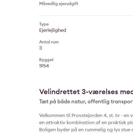
Månedlig ejerudgift
Type
Ejerlejlighed
Antal rum
3
Bygget
1954
Velindrettet 3-værelses med
Tæt på både natur, offentlig transpo
Velkommen til Provstejorden 4, st. tv - en 
en attraktiv kombination af en praktisk p
Boligen byder på en rummelig og lys stue 