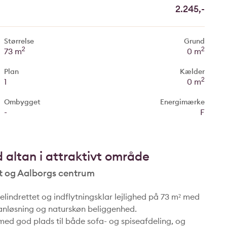
2.245,-
Størrelse
Grund
2
2
73 m
0 m
Plan
Kælder
2
1
0 m
Ombygget
Energimærke
-
F
 altan i attraktivt område
rt og Aalborgs centrum
velindrettet og indflytningsklar lejlighed på 73 m² med
lanløsning og naturskøn beliggenhed.
med god plads til både sofa- og spiseafdeling, og