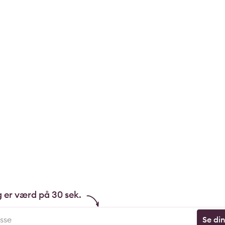
g er værd på 30 sek.
Se di