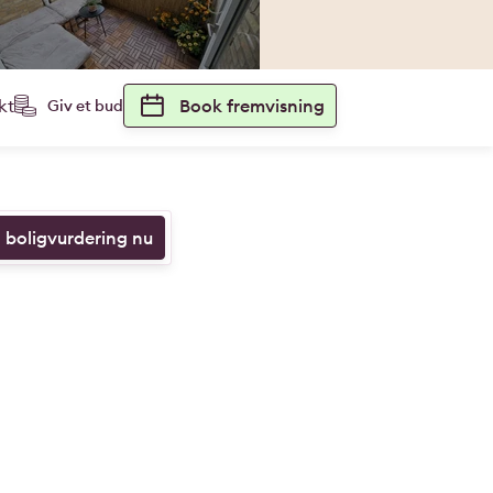
kt
Book fremvisning
Giv et bud
n boligvurdering nu