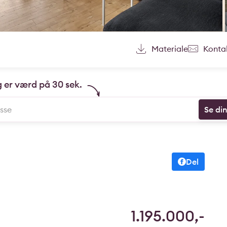
Materiale
Konta
g er værd på 30 sek.
Se di
Del
1.195.000,-