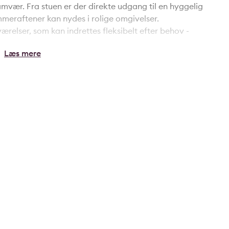
mvær. Fra stuen er der direkte udgang til en hyggelig
mmeraftener kan nydes i rolige omgivelser.
relser, som kan indrettes fleksibelt efter behov -
e eller hjemmekontor. Køkkenet fremstår funktionelt
der, hvilket gør madlavningen nem og overskuelig i
isk indrettet, og entréen giver en naturlig og
e rum.
m samt tilhørende eget depotrum, hvilket giver
 50 meter til nærmeste busstoppested, hvilket sikrer
t og Aalborgs centrum - ideelt for en fleksibel og
område blot cirka 5 minutters gang fra boligen, mens
inutter til fods, hvilket giver gode muligheder for
lejlighed, hvor både beliggenhed og planløsning går op
gt til singlen, parret eller den lille familie, der ønsker
liteter og grønne omgivelser inden for kort afstand.