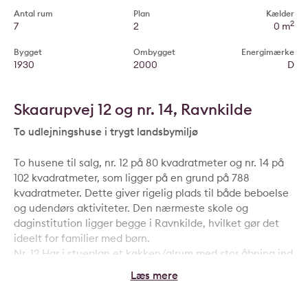
Antal rum
Plan
Kælder
2
7
2
0 m
Bygget
Ombygget
Energimærke
1930
2000
D
Skaarupvej 12 og nr. 14, Ravnkilde
To udlejningshuse i trygt landsbymiljø
To husene til salg, nr. 12 på 80 kvadratmeter og nr. 14 på
102 kvadratmeter, som ligger på en grund på 788
kvadratmeter. Dette giver rigelig plads til både beboelse
og udendørs aktiviteter. Den nærmeste skole og
daginstitution ligger begge i Ravnkilde, hvilket gør det
ideelt for familier med børn.
Nr. 12 Har i stueplan et køkken/alrum med stor åbning ind
til to stuer, som sikre at hele familien kan være med i
hverdagens gøremål. Derudover er der et badeværelse.
Første salen har 3 store værelser samt et mindre værelse,