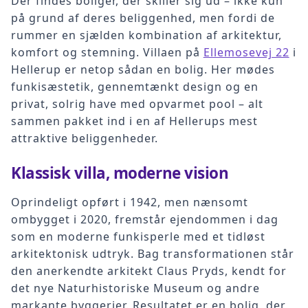
Der findes boliger, der skiller sig ud – ikke kun
på grund af deres beliggenhed, men fordi de
rummer en sjælden kombination af arkitektur,
komfort og stemning. Villaen på
Ellemosevej 22
i
Hellerup er netop sådan en bolig. Her mødes
funkisæstetik, gennemtænkt design og en
privat, solrig have med opvarmet pool – alt
sammen pakket ind i en af Hellerups mest
attraktive beliggenheder.
Klassisk villa, moderne vision
Oprindeligt opført i 1942, men nænsomt
ombygget i 2020, fremstår ejendommen i dag
som en moderne funkisperle med et tidløst
arkitektonisk udtryk. Bag transformationen står
den anerkendte arkitekt Claus Pryds, kendt for
det nye Naturhistoriske Museum og andre
markante byggerier. Resultatet er en bolig, der