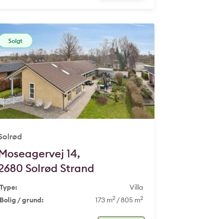
Solgt
Solrød
Moseagervej 14,
2680 Solrød Strand
Type:
Villa
2
2
Bolig / grund:
173 m
/ 805 m