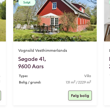
Solgt
Vognsild Vesthimmerlands
Søgade 41,
9600 Aars
s
Type:
Villa
2
2
2
Bolig / grund:
131 m
/ 2229 m