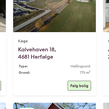
Køge
Kalvehaven 18,
4681 Herfølge
g
Type:
Helårsgrund
2
2
Grund:
775 m