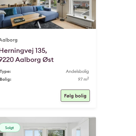
Aalborg
Herningvej 135,
9220 Aalborg Øst
Type:
Andelsbolig
2
Bolig:
97 m
Solgt