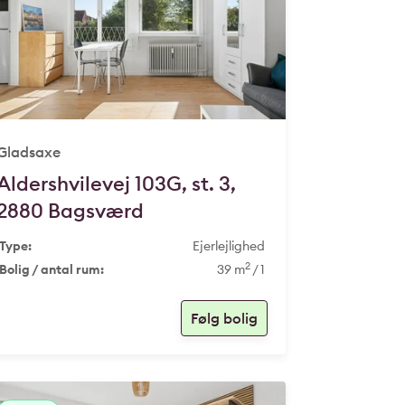
Gladsaxe
Aldershvilevej 103G, st. 3,
2880 Bagsværd
Type:
Ejerlejlighed
2
Bolig / antal rum:
39 m
/ 1