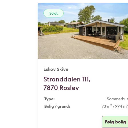
Solgt
Eskov Skive
Stranddalen 111,
7870 Roslev
Type:
Sommerhu
2
Bolig / grund:
73 m
/ 994 m