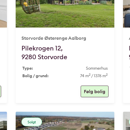
Storvorde Østerenge Aalborg
Pilekrogen 12,
9280 Storvorde
d
Type:
Sommerhus
2
2
1
Bolig / grund:
74 m
/ 1376 m
Solgt