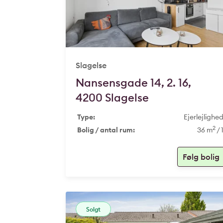
Slagelse
Nansensgade 14, 2. 16,
4200 Slagelse
Type:
Ejerlejlighe
2
Bolig / antal rum:
36 m
/ 
Solgt