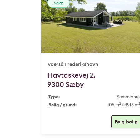
Solgt
Voerså Frederikshavn
Havtaskevej 2,
9300 Sæby
Type:
Sommerhu
2
Bolig / grund:
105 m
/ 4918 m