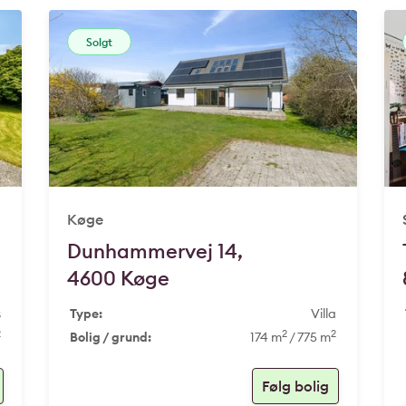
Solgt
Køge
Dunhammervej 14,
4600 Køge
s
Type:
Villa
2
2
2
Bolig / grund:
174 m
/ 775 m