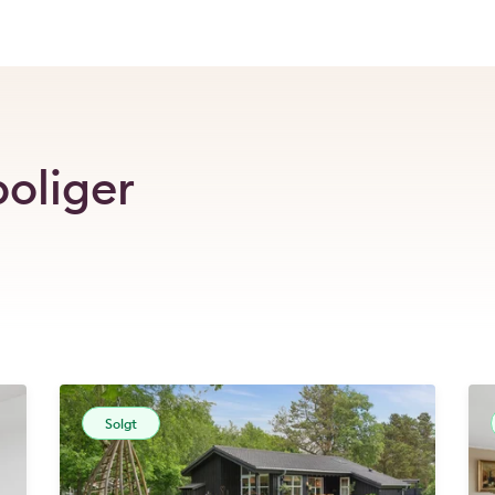
boliger
Solgt