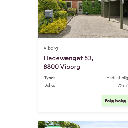
Viborg
Hedevænget 83,
8800 Viborg
Type:
Andelsboli
Bolig:
79 m