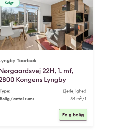
Solgt
Lyngby-Taarbæk
Nørgaardsvej 22H, 1. mf,
2800 Kongens Lyngby
Type:
Ejerlejlighed
2
Bolig / antal rum:
34 m
/ 1