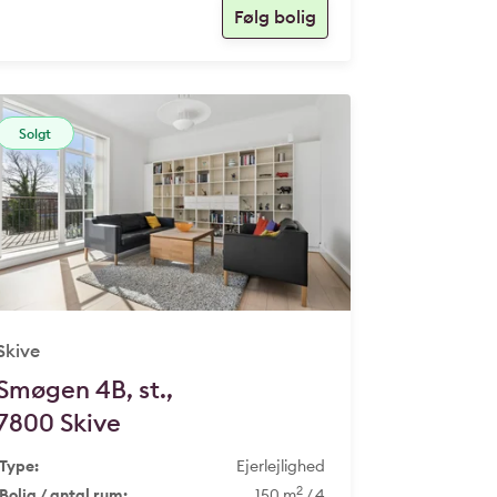
Solgt
Skive
Smøgen 4B, st.,
7800 Skive
Type:
Ejerlejlighed
2
Bolig / antal rum:
150 m
/ 4