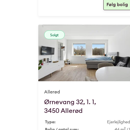
Solgt
Allerød
Ørnevang 32, 1. 1,
3450 Allerød
Type:
Ejerlejlighe
2
Bolig / antal rum:
46 m
/ 