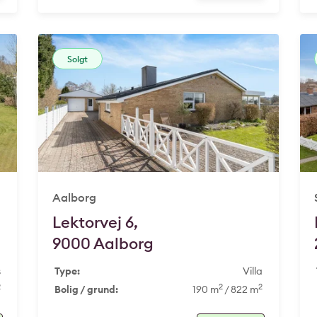
Solgt
Aalborg
Lektorvej 6,
9000 Aalborg
s
Type:
Villa
2
2
2
Bolig / grund:
190 m
/ 822 m