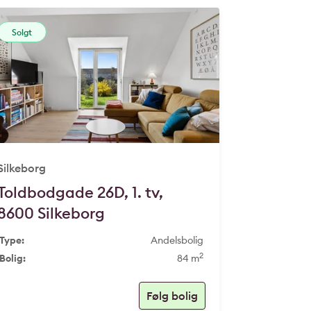
Solgt
Silkeborg
Toldbodgade 26D, 1. tv,
8600 Silkeborg
Type:
Andelsbolig
2
Bolig:
84 m