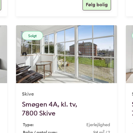
Solgt
Skive
Smøgen 4A, kl. tv,
7800 Skive
d
Type:
Ejerlejlighed
2
1
Bolig / antal rum:
94 m
/ 2