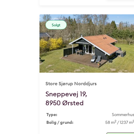
Solgt
Store Sjørup Norddjurs
Sneppevej 19,
8950 Ørsted
Type:
Sommerhu
2
Bolig / grund:
58 m
/ 1237 m