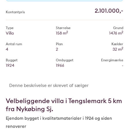
2.101.000,-
Kontantpris
Type
Størrelse
Grund
2
2
Villa
158 m
1476 m
Antal rum
Plan
Kælder
2
4
2
32 m
Bygget
Ombygget
Energimærke
1924
1966
-
Denne beskrivelse er skrevet af sælger
Velbeliggende villa i Tengslemark 5 km
fra Nykøbing Sj.
Ejendom bygget i kvalitetsmaterialer i 1924 og siden
renoverer