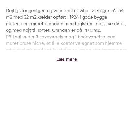
Dejlig stor gedigen og velindrettet villa i 2 etager på 154
m2 med 32 m2 kælder opført i 1924 i gode bygge
materialer : muret ejendom med teglsten , massive døre ,
og med højt til loftet. Grunden er på 1470 m2.
På 1.sal er der 3 soveværelser og 1 badeværelse med
muret bruse niche, et lille kontor velegnet som hjemme
arbejdsplads med lyst kvistvindue, og en stor trapperepos
velegnet som en TV hyggestue med hjørnesofa.
I stueplan inviterer en god entre/ Hall med åben
trævinkeltrappe adgang til førstesalen der er varme i
gulv i entreen , i stueetagen findes 1 meget stort
badeværelse med plads til evt. montering af
Jacuzzi/badekar hvis den nye lejer ønsker dette ellers
med skabe og wc+ brus, 1 stor stue med brændeovn,
leveres med nymalet og stylet køkken - der er gaskomfur
i køkkenet - men vi leverer også en induktionskogeplade
en mulighed hvis lejer ønsker det , 1 bryggers med skabe
og vaskemaskine + tørretumbler og trappe til kælder og
udgang til gårdhave.