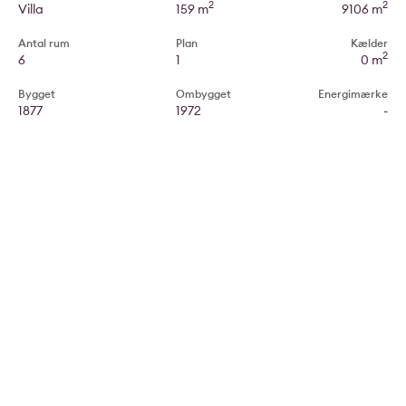
2
2
Villa
159 m
9106 m
Antal rum
Plan
Kælder
2
6
1
0 m
Bygget
Ombygget
Energimærke
1877
1972
-