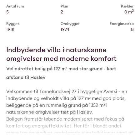
Antal rum
Plan
Kælder
2
5
2
0 m
Bygget
Ombygget
Energimærke
1918
1974
B
Indbydende villa i naturskønne
omgivelser med moderne komfort
Velindrettet bolig på 127 m² med stor grund - kort
afstand til Haslev
Velkommen til Tornelundsvej 27 i hyggelige Aversi - en
indbydende og velholdt villa på 127 m² med god plads,
beliggende på en rummelig grund på 1.152 m² i
naturskønne omgivelser tæt på Haslev.
Boligen fremstår løbende moderniseret med fokus på
komfort og energieffektivitet. Her får I blandt andet
nyere tag og vinduer, opdaterede elinstallationer samt et
effektivt jordvarmeanlæg, der bidrager til et behageligt