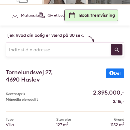
Book fremvisning
Materiale
Giv et bud
Tjek hvad din bolig er værd på 30 sek.
Tornelundsvej 27,
Del
4690 Haslev
2.395.000,-
Kontantpris
Månedlig ejerudgift
2.115,-
Type
Størrelse
Grund
2
2
Villa
127 m
1152 m