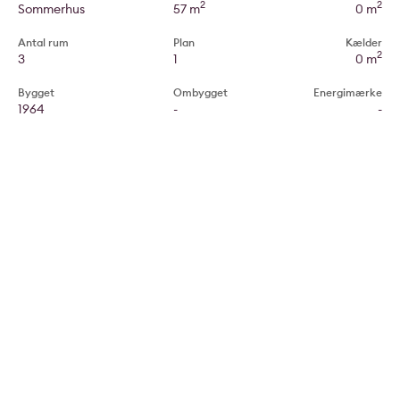
2
2
Sommerhus
57 m
0 m
Antal rum
Plan
Kælder
2
3
1
0 m
Bygget
Ombygget
Energimærke
1964
-
-