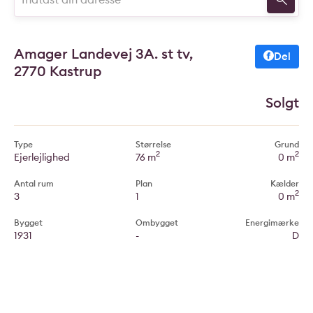
Amager Landevej 3A. st tv,
Del
2770 Kastrup
Solgt
Type
Størrelse
Grund
2
2
Ejerlejlighed
76 m
0 m
Antal rum
Plan
Kælder
2
3
1
0 m
Bygget
Ombygget
Energimærke
1931
-
D