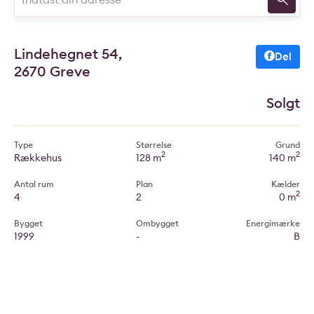
Lindehegnet 54,
Del
2670 Greve
Solgt
Type
Størrelse
Grund
2
2
Rækkehus
128 m
140 m
Antal rum
Plan
Kælder
2
4
2
0 m
Bygget
Ombygget
Energimærke
1999
-
B