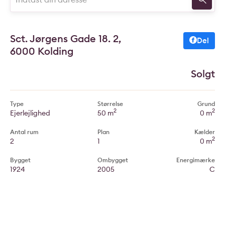
Sct. Jørgens Gade 18. 2,
Del
6000 Kolding
Solgt
Type
Størrelse
Grund
2
2
Ejerlejlighed
50 m
0 m
Antal rum
Plan
Kælder
2
2
1
0 m
Bygget
Ombygget
Energimærke
1924
2005
C