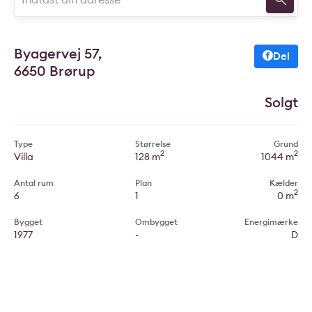
Byagervej 57,
Del
6650 Brørup
Solgt
Type
Størrelse
Grund
2
2
Villa
128 m
1044 m
Antal rum
Plan
Kælder
2
6
1
0 m
Bygget
Ombygget
Energimærke
1977
-
D