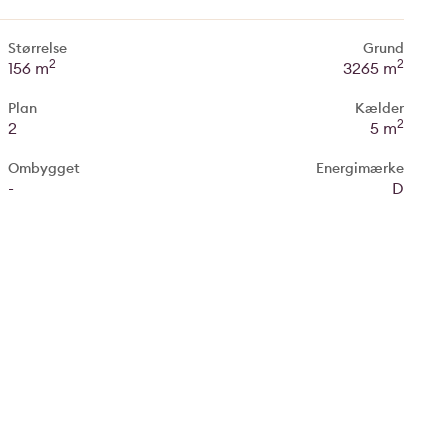
Størrelse
Grund
2
2
156 m
3265 m
Plan
Kælder
2
2
5 m
Ombygget
Energimærke
-
D