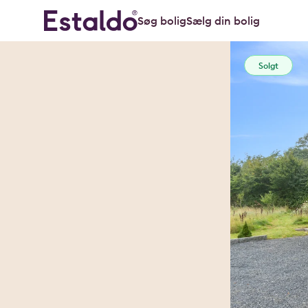
Søg bolig
Sælg din bolig
Solgt