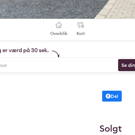
Overblik
Kort
g er værd på 30 sek.
Se di
Del
Solgt