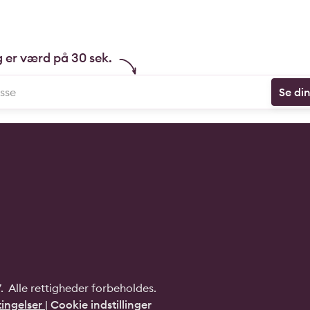
g er værd på 30 sek.
Se di
 Alle rettigheder forbeholdes.
ingelser
|
Cookie indstillinger