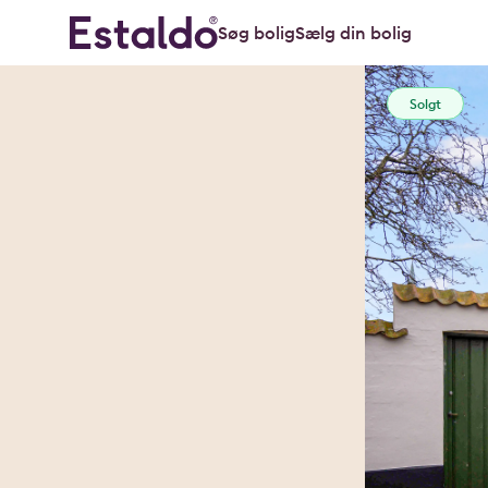
Søg bolig
Sælg din bolig
Solgt