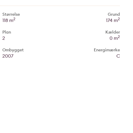
Størrelse
Grund
2
2
118 m
174 m
Plan
Kælder
2
2
0 m
Ombygget
Energimærke
2007
C