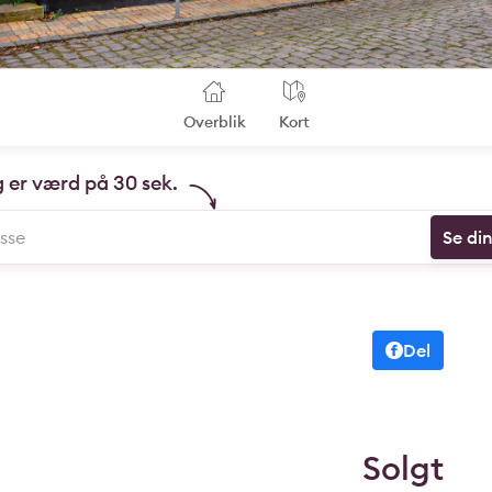
Overblik
Kort
g er værd på 30 sek.
Se di
Del
Solgt