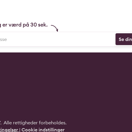
g er værd på 30 sek.
Se di
 Alle rettigheder forbeholdes.
ingelser
|
Cookie indstillinger