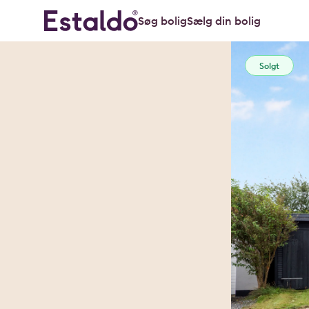
Søg bolig
Sælg din bolig
Solgt