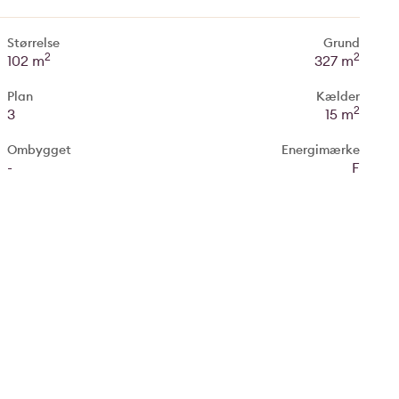
Størrelse
Grund
2
2
102 m
327 m
Plan
Kælder
2
3
15 m
Ombygget
Energimærke
-
F