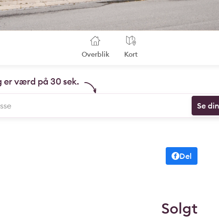
Overblik
Kort
g er værd på 30 sek.
Se di
Del
Solgt