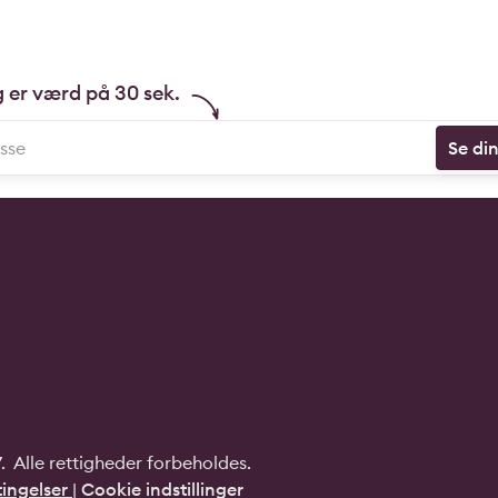
g er værd på 30 sek.
Se di
 Alle rettigheder forbeholdes.
ingelser
|
Cookie indstillinger