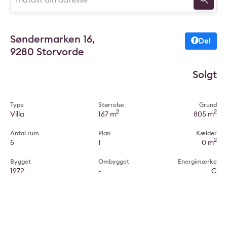
Søndermarken 16,
Del
9280 Storvorde
Solgt
Type
Størrelse
Grund
2
2
Villa
167 m
805 m
Antal rum
Plan
Kælder
2
5
1
0 m
Bygget
Ombygget
Energimærke
1972
-
C