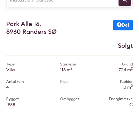
Park Alle 16,
Del
8960 Randers SØ
Solgt
Type
Størrelse
Grund
2
2
Villa
118 m
704 m
Antal rum
Plan
Kælder
2
4
1
0 m
Bygget
Ombygget
Energimærke
1968
-
C