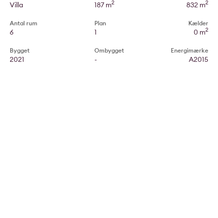
2
2
Villa
187 m
832 m
Antal rum
Plan
Kælder
2
6
1
0 m
Bygget
Ombygget
Energimærke
2021
-
A2015