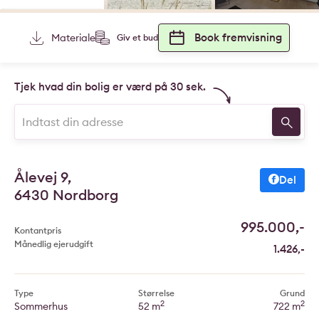
Book fremvisning
Materiale
Giv et bud
Tjek hvad din bolig er værd på 30 sek.
Ålevej 9,
Del
6430 Nordborg
995.000,-
Kontantpris
Månedlig ejerudgift
1.426,-
Type
Størrelse
Grund
2
2
Sommerhus
52 m
722 m