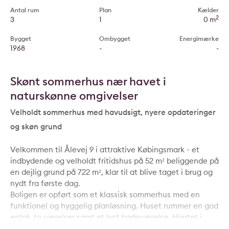
Antal rum
Plan
Kælder
2
3
1
0 m
Bygget
Ombygget
Energimærke
1968
-
-
Skønt sommerhus nær havet i
naturskønne omgivelser
Velholdt sommerhus med havudsigt, nyere opdateringer
og skøn grund
Velkommen til Ålevej 9 i attraktive Købingsmark - et
indbydende og velholdt fritidshus på 52 m² beliggende på
en dejlig grund på 722 m², klar til at blive taget i brug og
nydt fra første dag.
Boligen er opført som et klassisk sommerhus med en
funktionel og hyggelig planløsning. Huset rummer en god
entré, to værelser samt et lyst badeværelse. Hjertet i
boligen er det åbne køkken- og stueområde, hvor der er