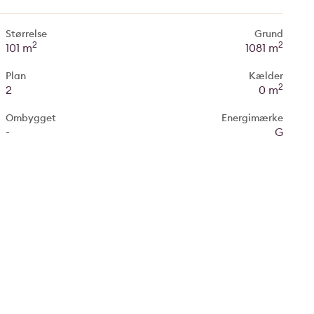
Størrelse
Grund
2
2
101 m
1081 m
Plan
Kælder
2
2
0 m
Ombygget
Energimærke
-
G