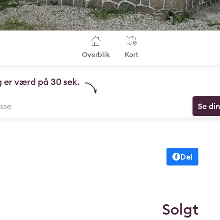
Overblik
Kort
g er værd på 30 sek.
Se di
Del
Solgt