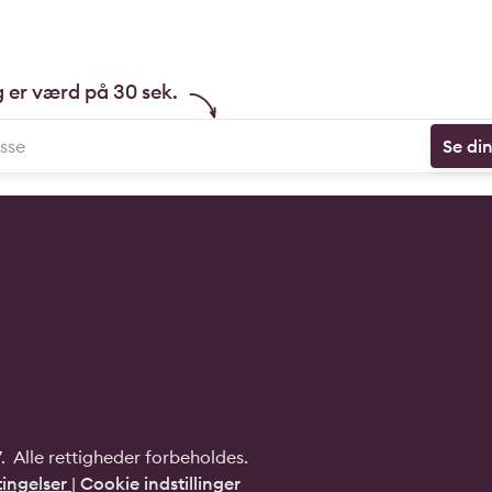
g er værd på 30 sek.
Se di
 Alle rettigheder forbeholdes.
ingelser
|
Cookie indstillinger