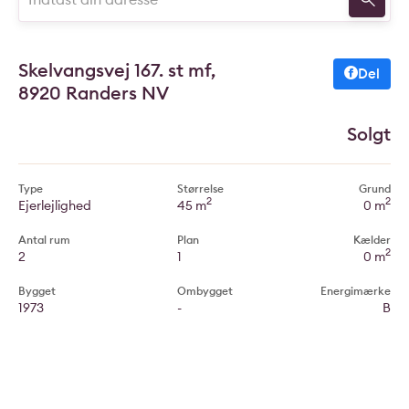
Skelvangsvej 167. st mf,
Del
8920 Randers NV
Solgt
Type
Størrelse
Grund
2
2
Ejerlejlighed
45 m
0 m
Antal rum
Plan
Kælder
2
2
1
0 m
Bygget
Ombygget
Energimærke
1973
-
B