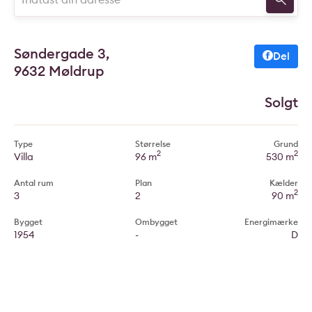
Søndergade 3,
Del
9632 Møldrup
Solgt
Type
Størrelse
Grund
2
2
Villa
96 m
530 m
Antal rum
Plan
Kælder
2
3
2
90 m
Bygget
Ombygget
Energimærke
1954
-
D