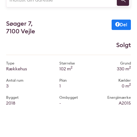
Søager 7,
Del
7100 Vejle
Solgt
Type
Størrelse
Grund
2
2
Rækkehus
102 m
330 m
Antal rum
Plan
Kælder
2
3
1
0 m
Bygget
Ombygget
Energimærke
2018
-
A2015