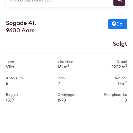
Søgade 41,
Del
9600 Aars
Solgt
Type
Størrelse
Grund
2
2
Villa
131 m
2229 m
Antal rum
Plan
Kælder
2
5
2
0 m
Bygget
Ombygget
Energimærke
1897
1978
B