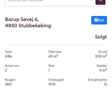
Barup Søvej 6,
Del
4850 Stubbekøbing
Solgt
Type
Størrelse
Grund
2
2
Villa
60 m
1512 m
Antal rum
Plan
Kælder
2
2
1
0 m
Bygget
Ombygget
Energimærke
1857
1972
G