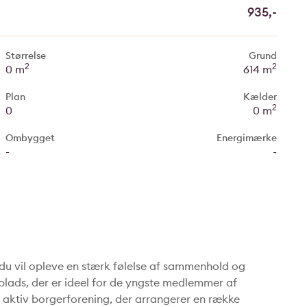
935,-
Størrelse
Grund
2
2
0 m
614 m
Plan
Kælder
2
0
0 m
Ombygget
Energimærke
-
-
r du vil opleve en stærk følelse af sammenhold og
plads, der er ideel for de yngste medlemmer af
 aktiv borgerforening, der arrangerer en række