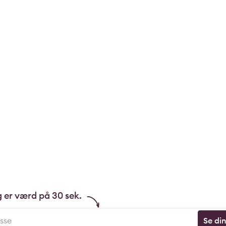
g er værd på 30 sek.
Se di