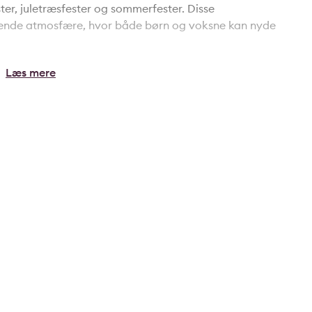
er, juletræsfester og sommerfester. Disse
ende atmosfære, hvor både børn og voksne kan nyde
 legekammerater, da der alene på Fjordvej bor fem børn
ørn at finde nye venner og deltage i det livlige
 2027 at blive åbnet op, hvilket vil tilføje stier,
rede attraktive nabolag. Dette vil yderligere berige
igheder, som Sølyst har at tilbyde.
rum, hvor du kan nyde byens mange kulturelle og
placeret for dem, der ønsker at kombinere roen i et
 byens liv.
ed for at bygge et hjem, der er skræddersyet til dine
et område, der er fyldt med fællesskab, aktivitet og
ancen for at blive en del af dette fantastiske nabolag.