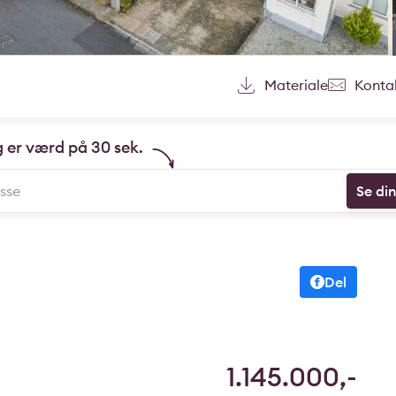
Materiale
Konta
g er værd på 30 sek.
Se di
Del
1.145.000,-