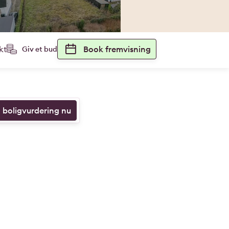
kt
Book fremvisning
Giv et bud
n boligvurdering nu