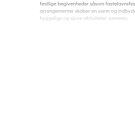
festlige begivenheder såsom fastelavnsfest
arrangementer skaber en varm og indbyd
hyggelige og sjove aktiviteter sammen.
For børnefamilier er der rig mulighed for
under syv år. Dette gør det nemt for dine b
fællesskab.
Området omkring kridtgraven er planlagt til i
strand og et rekreativt område til det alle
den naturlige skønhed og de rekreative mul
Med kun en kort køretur til Aalborgs cent
kulinariske tilbud, er denne grund perfekt 
mindre samfund med bekvemmeligheden af
Grunden på Fjordvej 3 er en sjælden muligh
behov og ønsker. Her kan du skabe et liv i 
naturskønne omgivelser. Gå ikke glip af ch